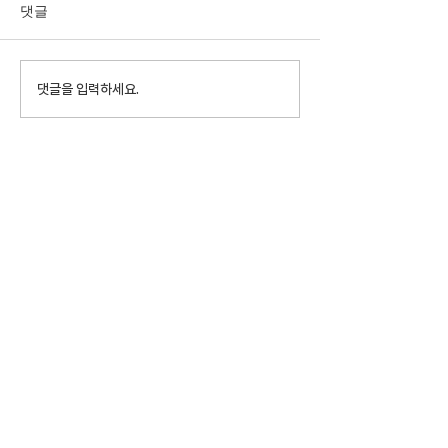
댓글
댓글을 입력하세요.
베트남 푸꾸옥날씨&우기
베트남 푸꾸옥날
7월8일 금요일
건기 7월3일 일