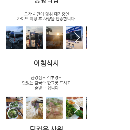
​공항픽업
도착 시간에 맞춰 대기중인
가이드 미팅 후 차량을 탑승합니다.
아침식사
금강산도 식후경~
맛있는 쌀국수 한그릇 드시고
출발~~합니다
딘커우 사원