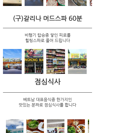
​(구)갈리나 머드스파 60분
비행기 탑승중 쌓인 피로를
힐링스파로 풀어 드립니다
점심식사
베트남 대표음식중 한가지인
맛있는 분짜로 점심식사를 합니다