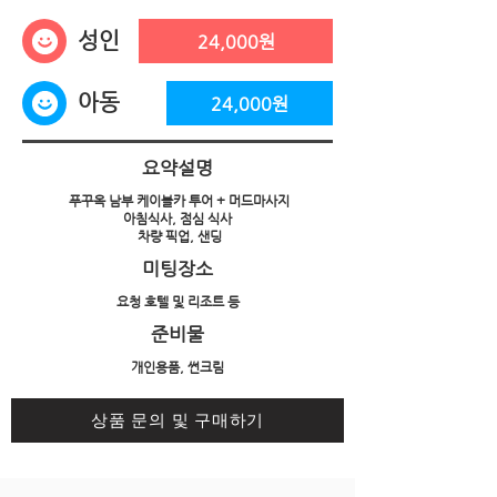
성인
24,000원
아동
24,000원
요약설명
푸꾸옥 남부 케이블카 투어 + 머드마사지
아침식사, 점심 식사
차량 픽업, 샌딩
미팅장소
요청 호텔 및 리조트 등
준비물
개인용품, 썬크림
상품 문의 및 구매하기